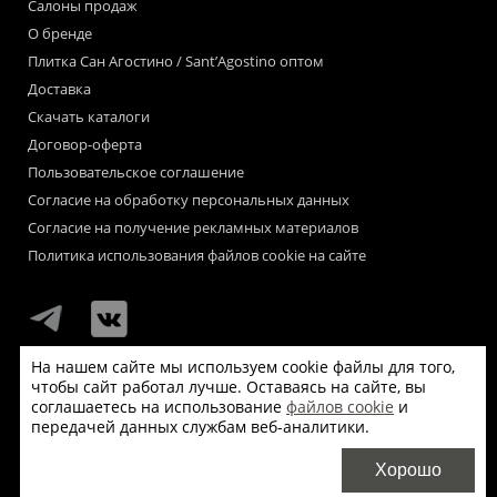
Салоны продаж
О бренде
Плитка Сан Агостино / Sant’Agostino оптом
Доставка
Скачать каталоги
Договор-оферта
Пользовательское соглашение
Согласие на обработку персональных данных
Согласие на получение рекламных материалов
Политика использования файлов cookie на сайте
На нашем сайте мы используем cookie файлы для того,
чтобы сайт работал лучше. Оставаясь на сайте, вы
Мы используем файлы «cookie» для функционирования сайта.
соглашаетесь на использование
файлов cookie
и
Если Вас это не устраивает, пожалуйста, покиньте сайт.
передачей данных службам веб-аналитики.
© Сан Агостино / Sant’Agostino 2026
Хорошо