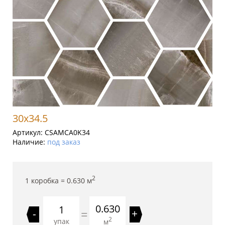
30x34.5
Артикул:
CSAMCA0K34
Наличие:
под заказ
2
1 коробка =
0.630
м
0.630
=
-
+
2
упак
м