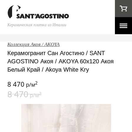
Керамическая плитка из Италии
Коллекция Акоя / AKOYA
Керамогранит Сан Агостино / SANT
AGOSTINO Акоя / AKOYA 60x120 Акоя
Белый Край / Akoya White Kry
8 470
2
р/м
8 470
2
р/м