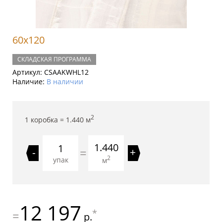
60x120
СКЛАДСКАЯ ПРОГРАММА
Артикул:
CSAAKWHL12
Наличие:
В наличии
2
1 коробка =
1.440
м
1.440
=
-
+
2
упак
м
12 197
*
=
р.