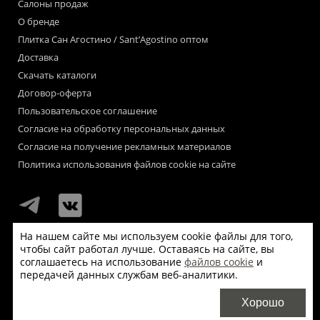
Салоны продаж
О бренде
Плитка Сан Агостино / Sant’Agostino оптом
Доставка
Скачать каталоги
Договор-оферта
Пользовательское соглашение
Согласие на обработку персональных данных
Согласие на получение рекламных материалов
Политика использования файлов cookie на сайте
На нашем сайте мы используем cookie файлы для того,
чтобы сайт работал лучше. Оставаясь на сайте, вы
Мы используем файлы «cookie» для функционирования сайта.
соглашаетесь на использование
файлов cookie
и
Если Вас это не устраивает, пожалуйста, покиньте сайт.
передачей данных службам веб-аналитики.
© Сан Агостино / Sant’Agostino 2026
Хорошо